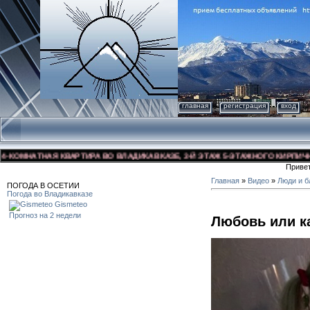
главная
регистрация
вход
ОМНАТНАЯ КВАРТИРА ВО ВЛАДИКАВКАЗЕ, 3-Й ЭТАЖ 5-ЭТАЖНОГО КИРПИЧНОГО Д
Приве
Главная
»
Видео
»
Люди и б
ПОГОДА В ОСЕТИИ
Погода во Владикавказе
Gismeteo
Прогноз на 2 недели
Любовь или к