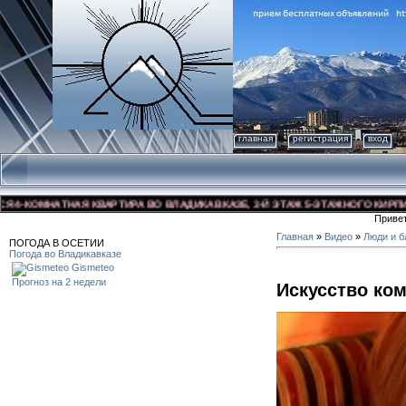
главная
регистрация
вход
-КОМНАТНАЯ КВАРТИРА ВО ВЛАДИКАВКАЗЕ, 3-Й ЭТАЖ 5-ЭТАЖНОГО КИРПИЧНОГ
Приве
Главная
»
Видео
»
Люди и б
ПОГОДА В ОСЕТИИ
Погода во Владикавказе
Gismeteo
Прогноз на 2 недели
Искусство ко