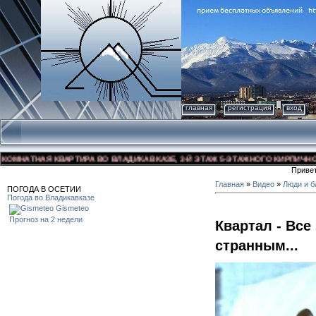
главная
регистрация
вход
НАТНАЯ КВАРТИРА ВО ВЛАДИКАВКАЗЕ, 3-Й ЭТАЖ 5-ЭТАЖНОГО КИРПИЧНОГО ДО
Приве
Главная
»
Видео
»
Люди и б
ПОГОДА В ОСЕТИИ
Погода во Владикавказе
Gismeteo
Прогноз на 2 недели
Квартал - Все
странным...