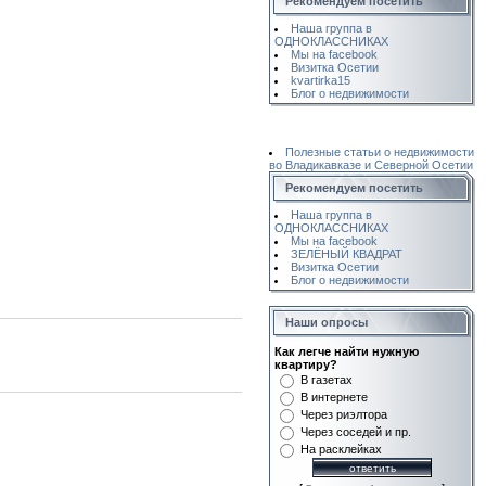
Рекомендуем посетить
Наша группа в
ОДНОКЛАССНИКАХ
Мы на facebook
Визитка Осетии
kvartirka15
Блог о недвижимости
Полезные статьи о недвижимости
во Владикавказе и Северной Осетии
Рекомендуем посетить
Наша группа в
ОДНОКЛАССНИКАХ
Мы на facebook
ЗЕЛЁНЫЙ КВАДРАТ
Визитка Осетии
Блог о недвижимости
Наши опросы
Как легче найти нужную
квартиру?
В газетах
В интернете
Через риэлтора
Через соседей и пр.
На расклейках