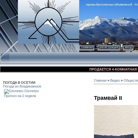
главная
регистрация
вход
ПРОДАЕТСЯ 4-КОМНАТНАЯ КВАРТ
Главная
»
Видео
»
Обществ
ПОГОДА В ОСЕТИИ
Погода во Владикавказе
Gismeteo
Прогноз на 2 недели
Трамвай II