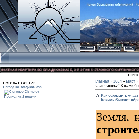
главная
регистрация
вход
КВАРТИРА ВО ВЛАДИКАВКАЗЕ, 3-Й ЭТАЖ 5-ЭТАЖНОГО КИРПИЧНОГО ДОМА, УЛ.
Приве
Главная
»
2014
»
Март
»
ПОГОДА В ОСЕТИИ
застройщику? Какими б
Погода во Владикавказе
Gismeteo
Как оформить участ
Прогноз на 2 недели
Какими бывают обр
Земля, 
строите