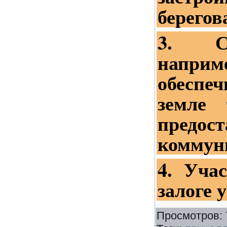
берегов
3. Се
наприме
обеспе
земле 
предос
коммун
4. Уча
залоге у
Просмотров
: