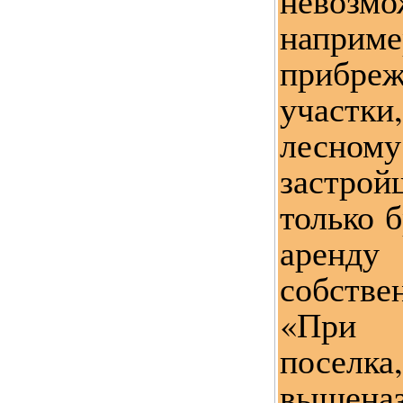
невоз
напри
прибр
участк
лесн
застро
только б
аренду
собстве
«При 
поселка
вышеназ