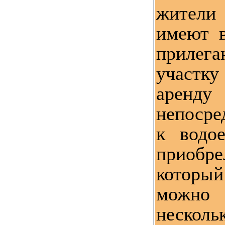
жители
имеют в
приле
участк
аренд
непоср
к водо
приоб
который
можно 
неско