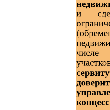
недвиж
и сде
огранич
(обреме
недви
числе
участ
серви
доверит
управ
концес