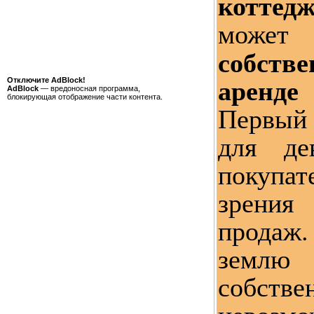
коттед
может
собст
аренде
Отключите AdBlock!
AdBlock
— вредоносная программа,
блокирующая отображение части контента.
Первый 
для де
покуп
зрени
продаж.
землю
собстве