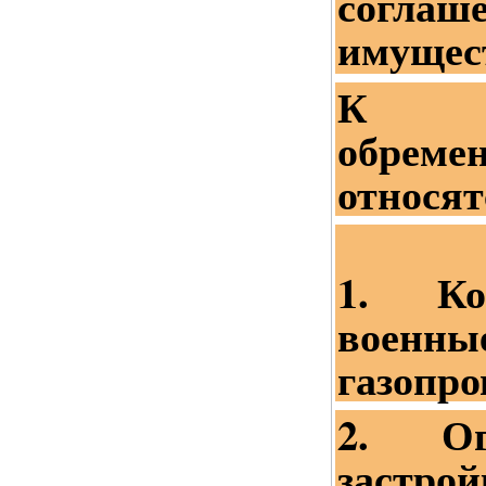
согла
имущест
К о
обреме
относят
1. Ко
воен
газопр
2. Ог
застро