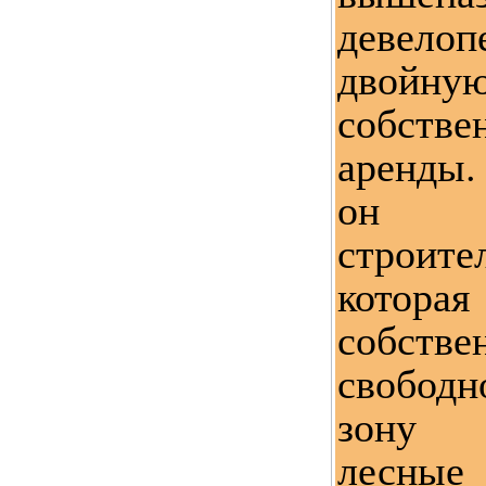
девел
двой
собстве
аренды.
он о
строите
котор
собстве
свобод
зону 
лесные