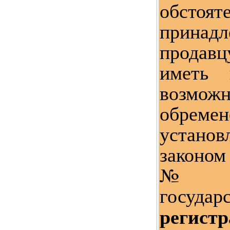
обстояте
принад
продавц
иметь
возмо
обрем
установ
законо
№12
государ
регис