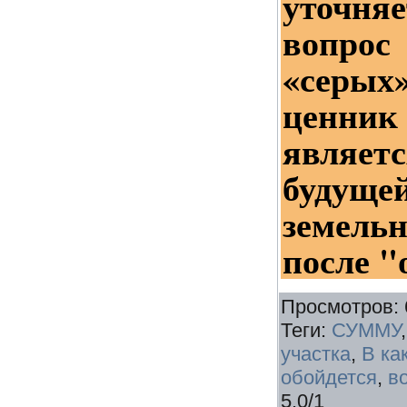
уточняе
вопро
«серых
ценник
являе
будущ
земел
после "
Просмотров
:
Теги
:
СУММУ
участка
,
В ка
обойдется
,
в
5.0
/
1