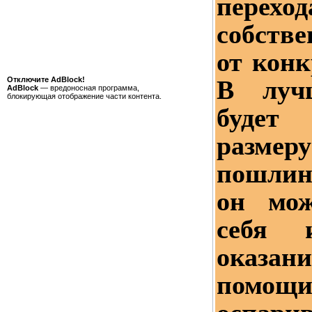
пере
собств
от конк
В луч
Отключите AdBlock!
AdBlock
— вредоносная программа,
блокирующая отображение части контента.
будет 
размеру
пошлин
он мо
себя 
оказан
помощ
оспари