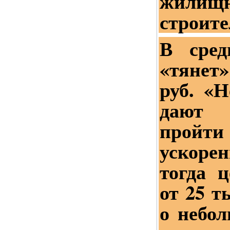
жилищн
строите
В сред
«тянет
руб. «
дают 
пройти
ускор
тогда 
от 25 т
о небол