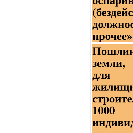
(бездей
должн
прочее»
Пошли
земли,
для м
жилищн
строит
100
индиви