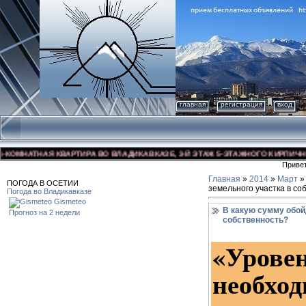
главная
регистрация
вход
НАТНАЯ КВАРТИРА ВО ВЛАДИКАВКАЗЕ, 3-Й ЭТАЖ 5-ЭТАЖНОГО КИРПИЧНОГО ДО
Приве
Главная
»
2014
»
Март
»
ПОГОДА В ОСЕТИИ
земельного участка в со
Погода во Владикавказе
Gismeteo
В какую сумму обой
Прогноз на 2 недели
собственность?
«Уров
необ