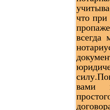
учитыва
что при
пропаж
всегда 
нотар
докум
юридич
силу.П
вами 
просто
договор