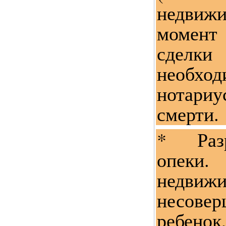
недвиж
момен
сделк
необход
нотариу
смерти.
* Раз
опеки.
недвиж
несовер
ребенок