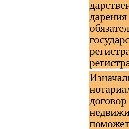
дарстве
дарен
обязате
государ
реги
регистр
Изнача
нотари
дого
недвиж
помож