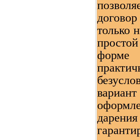
позво
догово
только н
прост
форм
прак
безус
вариа
оформл
дарен
гарант