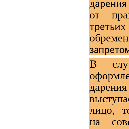
дарени
от пра
трет
обрем
запретом
В слу
оформ
дарения
выступ
лицо, т
на сов