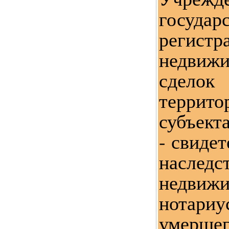
государ
регис
недвиж
сдел
терри
субъект
- свидет
наследс
недвиж
нотари
умершег