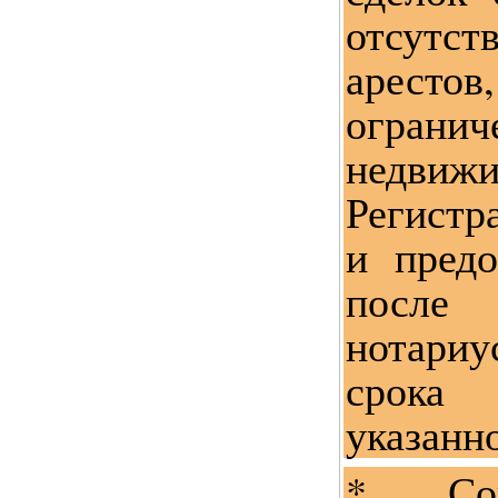
отсутс
арестов
огра
недвижи
Регистр
и предо
посл
нотариу
срока 
указанн
* Сог