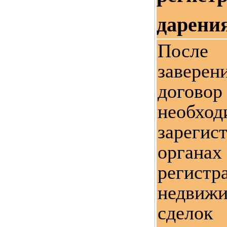
дарени
Посл
завере
дого
необход
зарег
органах
регис
недвиж
сдело