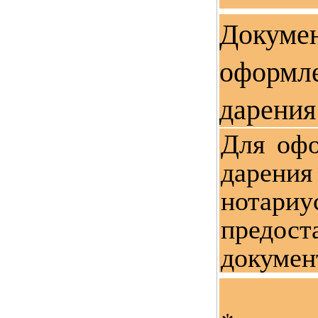
Доку
оформ
дарения
Для офо
дарени
нотари
предос
докумен