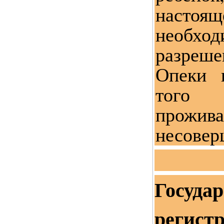
насто
необх
разре
Опеки 
того 
прожива
несовер
Госуда
регист