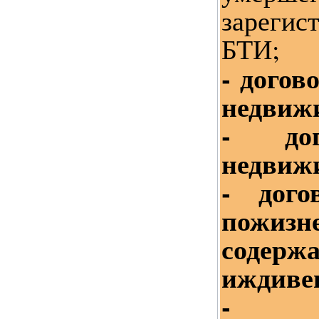
зареги
БТИ;
- догов
недвиж
- дог
недвиж
- дог
пожизн
сод
иждиве
- д