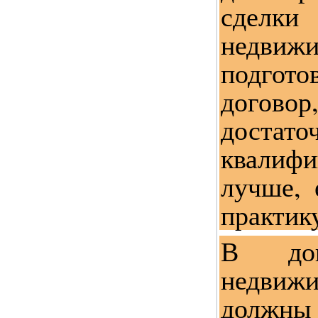
сдел
недвиж
подгот
догов
достат
квалиф
лучше, 
практик
В дог
недвиж
должн