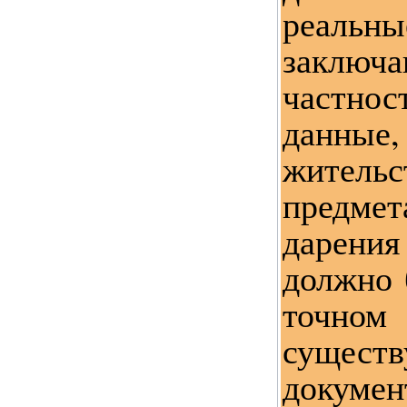
реальн
заключ
частнос
данные
житель
предм
дарени
должно 
точном
сущест
доку