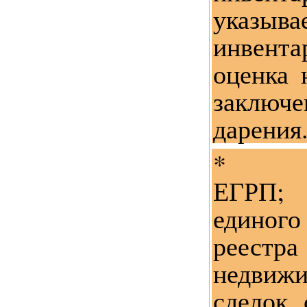
указыва
инвента
оценка 
заклю
дарения
* В
ЕГРП;
единого
реес
недвиж
сделок