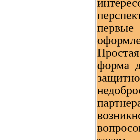
интере
персп
первы
оформле
Прост
форма д
защит
недобро
пар
возник
вопрос
таком