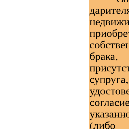
дари
недви
приобр
собств
брака
прису
супруга
удост
согла
указан
(либ