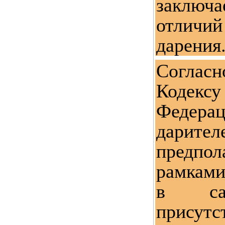
заклю
отличи
дарения
Соглас
Кодек
Федера
дарите
предп
рамками
в сам
присутс