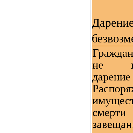
Даре
безвозм
Граждан
не пре
дарение
Распоря
имущес
смерт
завещ