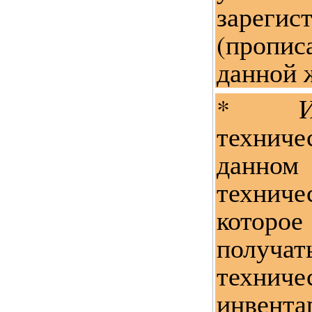
зарегис
(пропи
данной 
* Из
техниче
данном
техниче
котор
полу
техниче
инвент