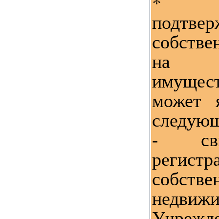
* Д
подтве
собств
на н
имущес
может 
следующ
- сви
регис
собст
недвиж
Учрежд