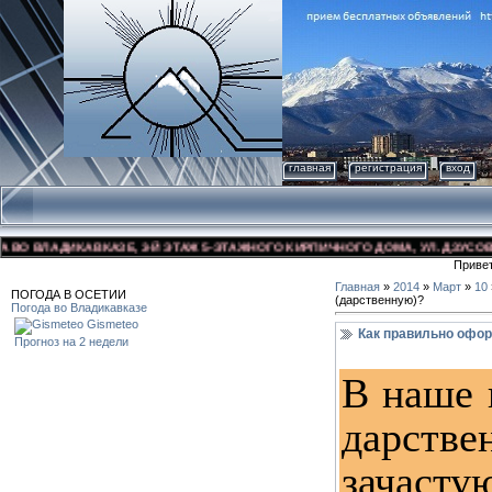
главная
регистрация
вход
ВКАЗЕ, 3-Й ЭТАЖ 5-ЭТАЖНОГО КИРПИЧНОГО ДОМА, УЛ. ДЗУСОВА 17/1, НАПР
Приве
Главная
»
2014
»
Март
»
10
ПОГОДА В ОСЕТИИ
(дарственную)?
Погода во Владикавказе
Gismeteo
Как правильно офор
Прогноз на 2 недели
В наше 
дарств
зачас