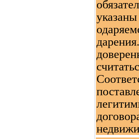
обязате
указ
одаряе
дарени
довере
считать
Соотве
поставл
легит
догов
недвижи