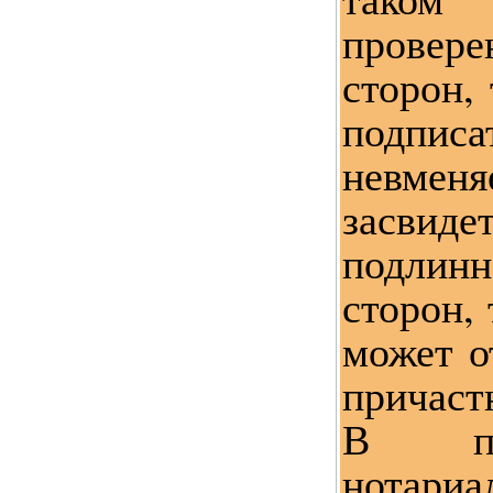
провере
сторон, 
подп
невм
засвиде
подли
сторон, 
может о
причаст
В по
нотари