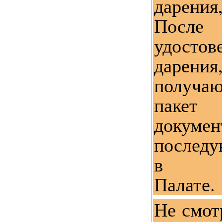
дарения,
После
удосто
дарен
получа
пакет
доку
последу
в Рег
Палате.
Не смотр