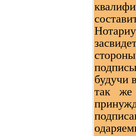
квалифи
соста
Нотариу
засвидет
стороны
подпис
будучи в
так же
принуж
подпис
одаря