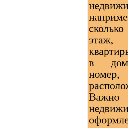
недвиж
наприм
скольк
этаж, 
квартир
в дом
номер
распол
Важно
недвиж
оформ