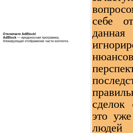
вопросо
себе о
данна
Отключите AdBlock!
AdBlock
— вредоносная программа,
игнорир
блокирующая отображение части контента.
нюансо
перспе
послед
правил
сделок
это уже
люд