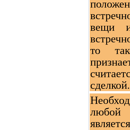
полож
встречн
вещи и
встречн
то та
призна
считае
сделкой.
Необход
любой 
являет