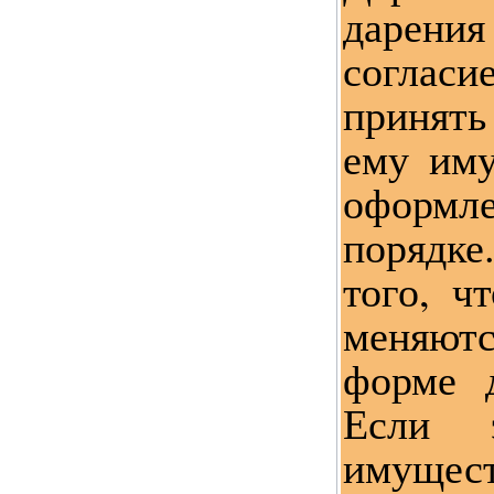
дарени
согла
принят
ему иму
оформ
порядке
того, ч
меняют
форме д
Если 
имущ