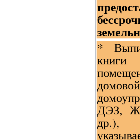
предо
бессро
земельн
* Выпи
книги
помеще
домовой
домоуп
ДЭЗ, 
др.)
указыв