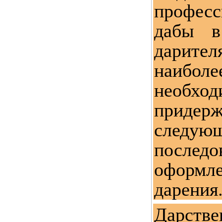
професс
дабы в
дарител
наибо
необход
придерж
следую
послед
оформ
дарения
Дарстве