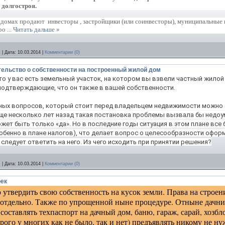
 долгостроя.
домах продают инвесторы , застройщики (или соинвесторы), муниципальные в
про
...
Читать дальше »
D
|
Дата:
10.03.2014
|
Комментарии (0)
тельство о собственности на построенный жилой дом
то у вас есть земельный участок, на котором вы взвели частный жилой
подтверждающие, что он также в вашей собственности.
зных вопросов, который стоит перед владельцем недвижимости можно
ще несколько лет назад такая постановка проблемы вызвала бы недоум
ожет быть только «да». Но в последние годы ситуация в этом плане все
бенно в плане налогов), что делает вопрос о целесообразности офор
 следует ответить на него. Из чего исходить при принятии решения?
D
|
Дата:
10.03.2014
|
Комментарии (0)
ек
 утвердить свою собственность на кусок земли. Права на строени
 отдельно. Также по упрощенной ныне процедуре. Отныне дачн
составлять техпаспорт на дачный дом, баню, гараж, сарай, хозбл
орого у многих как не было, так и нет) предъявлять никому не н