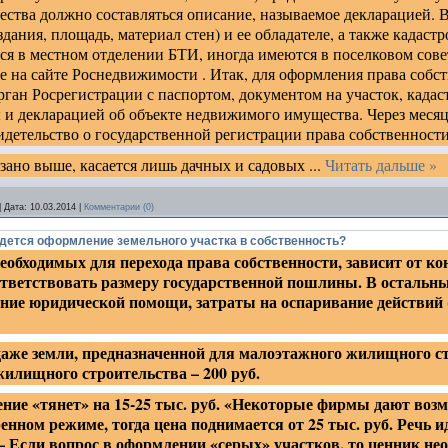
тва должно составляться описание, называемое декларацией. В
здания, площадь, материал стен) и ее обладателе, а также кадаст
я в местном отделении БТИ, иногда имеются в поселковом сове
же на сайте Роснедвижимости . Итак, для оформления права собс
ган Росрегистрации с паспортом, документом на участок, када
и декларацией об объекте недвижимого имущества. Через месяц
детельство о государственной регистрации права собственности
казано выше, касается лишь дачных и садовых
...
Читать дальше »
|
Дата:
10.03.2014
|
Комментарии (0)
дется оформление земельного участка в собственность?
необходимых для перехода права собственности, зависит от к
оответствовать размеру государственной пошлины. В остальн
ание юридической помощи, затраты на оспаривание действий
же земли, предназначенной для малоэтажного жилищного стр
илищного строительства – 200 руб.
ние «тянет» на 15-25 тыс. руб. «Некоторые фирмы дают воз
нном режиме, тогда цена поднимается от 25 тыс. руб. Речь и
 – Если вопрос в оформлении «серых» участков, то ценник нео