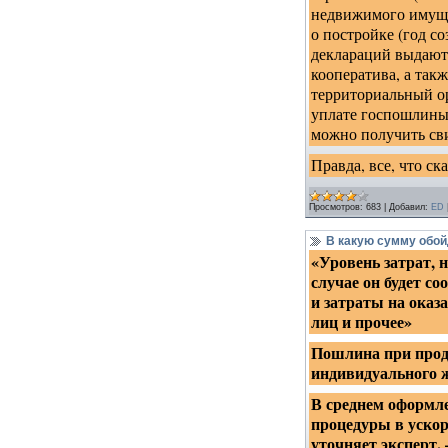
недвижимого имущес
о постройке (год со
деклараций выдаютс
кооператива, а так
территориальный ор
уплате госпошлины 
можно получить сви
Правда, все, что с
Просмотров:
683
|
Добавил:
ED
В какую сумму обой
«Уровень затрат, 
случае он будет с
и затраты на оказ
лиц и прочее»
Пошлина при прода
индивидуального ж
В среднем оформле
процедуры в ускоре
уточняет эксперт.