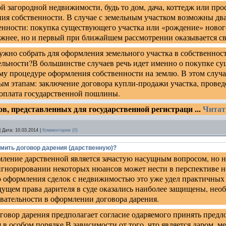
 загородной недвижимости, будь то дом, дача, коттедж или про
ия собственности. В случае с земельным участком возможны дв
нности: покупка существующего участка или «рождение» новог
жнее, но и первый при ближайшем рассмотрении оказывается с
жно собрать для оформления земельного участка в собственнос
ельности?В большинстве случаев речь идет именно о покупке су
у процедуре оформления собственности на землю. В этом случа
 этапам: заключение договора купли-продажи участка, провед
 оплата государственной пошлины.
ов, представленных для государственной регистраци
...
Читат
|
Дата:
10.03.2014
|
Комментарии (0)
мить договор дарения (дарственную)?
ление дарственной является зачастую насущным вопросом, но не 
игнорировании некоторых нюансов может нести в перспективе н
о оформления сделок с недвижимостью это уже удел практичных
дущем права дарителя в суде оказались наиболее защищены, нео
вательности в оформлении договора дарения.
говор дарения предполагает согласие одаряемого принять пред
 в особом порядке.В зависимости от того, что является даром, м