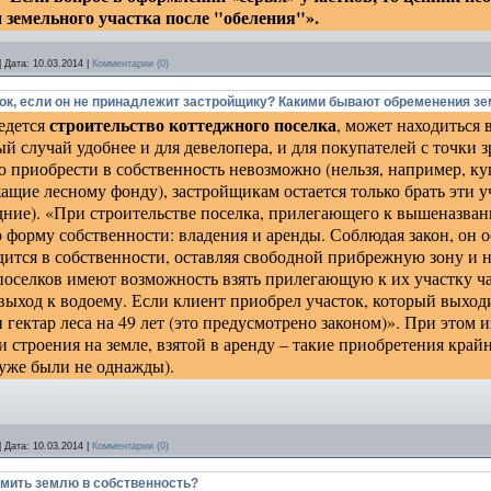
 земельного участка после "обеления"».
|
Дата:
10.03.2014
|
Комментарии (0)
ок, если он не принадлежит застройщику? Какими бывают обременения з
строительство коттеджного поселка
ведется
, может находиться 
ый случай удобнее и для девелопера, и для покупателей с точки 
лю приобрести в собственность невозможно (нельзя, например, к
ащие лесному фонду), застройщикам остается только брать эти уч
дние). «При строительстве поселка, прилегающего к вышеназван
форму собственности: владения и аренды. Соблюдая закон, он о
одится в собственности, оставляя свободной прибрежную зону и 
поселков имеют возможность взять прилегающую к их участку час
ыход к водоему. Если клиент приобрел участок, который выходит
 гектар леса на 49 лет (это предусмотрено законом)». При этом и
 строения на земле, взятой в аренду – такие приобретения крайн
уже были не однажды).
|
Дата:
10.03.2014
|
Комментарии (0)
мить землю в собственность?