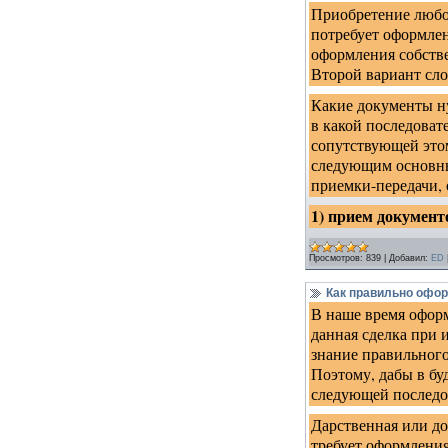
Приобретение любой
потребует оформлен
оформления собстве
Второй вариант сло
Какие документы ну
в какой последоват
сопутствующей этом
следующим основным
приемки-передачи,
1) прием документ
Просмотров:
839
|
Добавил:
ED
Как правильно офор
В наше время оформ
данная сделка при 
знание правильног
Поэтому, дабы в бу
следующей последо
Дарственная или до
требует оформления