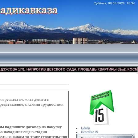
Суббота, 08.08.2026, 18:34
 17/1, НАПРОТИВ ДЕТСКОГО САДА. ПЛОЩАДЬ КВАРТИРЫ 82м2, КОСМЕТИЧЕСКИ
Сайт Объявлений
Квартирка15
ни решили вложить деньги в
представление, с какими трудностями
 вы подпишите договор на покупку
Блоги
во находится еще в стадии
kvartirka15
едь на каком-то этапе строительство