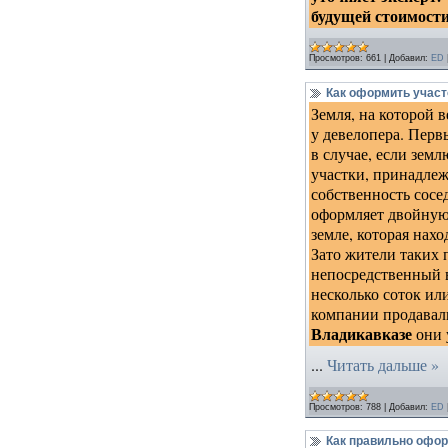
будущей стоимости
Просмотров:
661
|
Добавил:
ED
Как оформить участ
Земля, на которой 
у девелопера. Перв
в случае, если зем
участки, принадлеж
собственность сосе
оформляет двойную 
земле, которая нах
Зато жители таких 
непосредственный в
несколько соток или
компании продавали
Владикавказе
они 
...
Читать дальше »
Просмотров:
788
|
Добавил:
ED
Как правильно офор