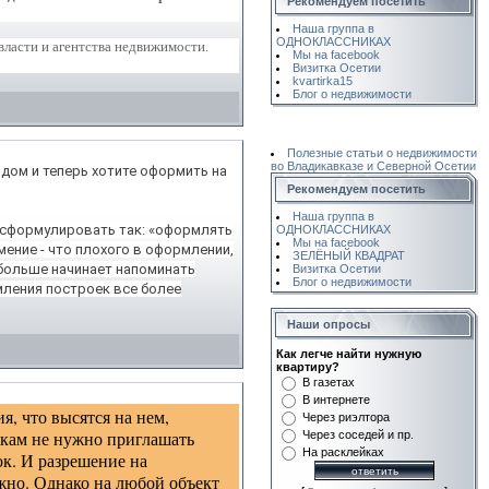
Рекомендуем посетить
Наша группа в
ОДНОКЛАССНИКАХ
ласти и агентства недвижимости.
Мы на facebook
Визитка Осетии
kvartirka15
Блог о недвижимости
Полезные статьи о недвижимости
во Владикавказе и Северной Осетии
 дом и теперь хотите оформить на
Рекомендуем посетить
Наша группа в
 сформулировать так: «оформлять
ОДНОКЛАССНИКАХ
Мы на facebook
ение - что плохого в оформлении,
ЗЕЛЁНЫЙ КВАДРАТ
 больше начинает напоминать
Визитка Осетии
Блог о недвижимости
мления построек все более
Наши опросы
Как легче найти нужную
квартиру?
В газетах
В интернете
я, что высятся на нем,
Через риэлтора
икам не нужно приглашать
Через соседей и пр.
На расклейках
ок. И разрешение на
ужно. Однако на любой объект