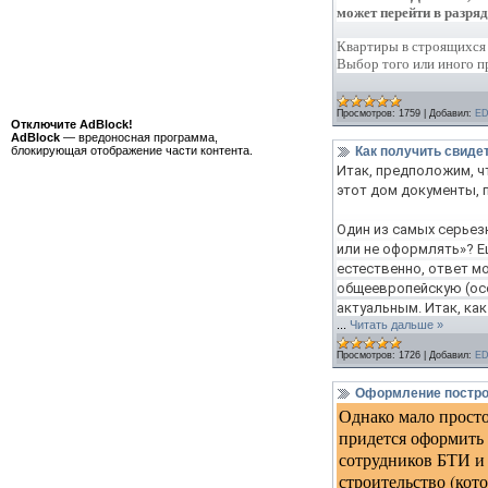
может перейти в разряд
Квартиры в строящихся 
Выбор того или иного 
Просмотров:
1759
|
Добавил:
E
Отключите AdBlock!
AdBlock
— вредоносная программа,
блокирующая отображение части контента.
Как получить свиде
Итак, предположим, ч
этот дом документы, 
Один из самых серье
или не оформлять»? Е
естественно, ответ м
общеевропейскую (осо
актуальным. Итак, как
...
Читать дальше »
Просмотров:
1726
|
Добавил:
E
Оформление постро
Однако мало просто
придется оформить
сотрудников БТИ и 
строительство (кот