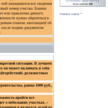
[
·
]
Результаты
Архив опросов
 ней указываются все сведения
Всего ответов:
298
ровый номер участка. Бланки
те или правлении дачного
Скачать газету ""
твенности нужно обратиться в
стровым планом, квитанцией об
 после подачи документов
.
онкретной ситуации. В лучшем
ых он может включать в себя
 (бездействий) должностных
оительства, равна 1000 руб.,
можность пройти все
дет о небольших участках, –
граничен и является долей от