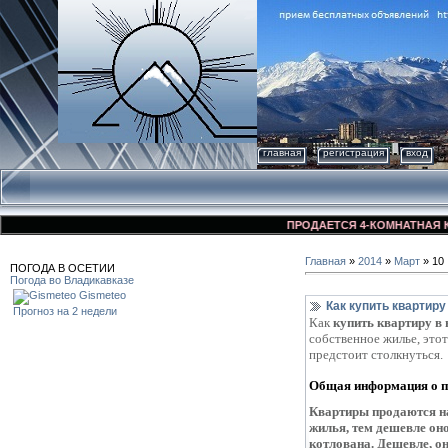
главная
регистрация
вход
ПРОДАЕТСЯ 4-КОМНАТНАЯ КВАРТИРА
Главная
»
2014
»
Март
»
10
ПОГОДА В ОСЕТИИ
Погода во Владикавказе
Gismeteo
Как купить квартиру
Прогноз на 2 недели
Как
купить квартиру в
собственное жилье, это
предстоит столкнуться.
Общая информация о по
Квартиры продаются на
жилья, тем дешевле оно
котлована. Дешевле, он