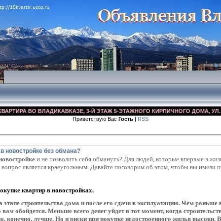
 ВО ВЛАДИКАВКАЗЕ, 3-Й ЭТАЖ 5-ЭТАЖНОГО КИРПИЧНОГО ДОМА, УЛ. ДЗУСОВА
Приветствую Вас
Гость
|
RSS
 в новостройке без обмана?
 новостройке
и не позволить себя обмануть? Для людей, которые впервые в жиз
т вопрос является краеугольным. Давайте поговорим об этом, чтобы вы имели 
купке квартир в новостройках.
 этапе строительства дома и после его сдачи в эксплуатацию. Чем раньше
 вам обойдется. Меньше всего денег уйдет в тот момент, когда строительст
о, конечно, лучше. Но и риски при покупке недостроенного жилья высоки. В