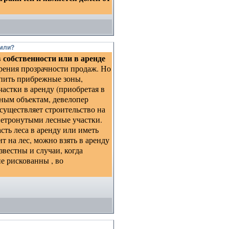
емли?
собственности или в аренде
в
зрения прозрачности продаж. Но
упить прибрежные зоны,
астки в аренду (приобретая в
ным объектам, девелопер
существляет строительство на
нетронутыми лесные участки.
ть леса в аренду или иметь
 на лес, можно взять в аренду
звестны и случаи, когда
е рискованны , во